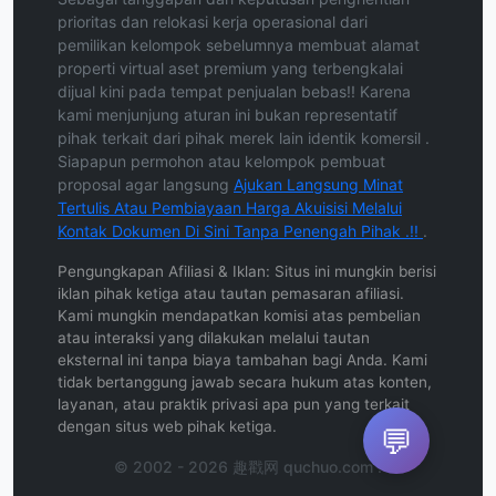
prioritas dan relokasi kerja operasional dari
pemilikan kelompok sebelumnya membuat alamat
properti virtual aset premium yang terbengkalai
dijual kini pada tempat penjualan bebas!! Karena
kami menjunjung aturan ini bukan representatif
pihak terkait dari pihak merek lain identik komersil .
Siapapun permohon atau kelompok pembuat
proposal agar langsung
Ajukan Langsung Minat
Tertulis Atau Pembiayaan Harga Akuisisi Melalui
Kontak Dokumen Di Sini Tanpa Penengah Pihak .!!
.
Pengungkapan Afiliasi & Iklan: Situs ini mungkin berisi
iklan pihak ketiga atau tautan pemasaran afiliasi.
Kami mungkin mendapatkan komisi atas pembelian
atau interaksi yang dilakukan melalui tautan
eksternal ini tanpa biaya tambahan bagi Anda. Kami
tidak bertanggung jawab secara hukum atas konten,
layanan, atau praktik privasi apa pun yang terkait
dengan situs web pihak ketiga.
💬
© 2002 - 2026 趣戳网 quchuo.com .