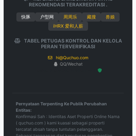
REKOMENDASI TERAKREDITASI .
快豚
户型网
周周乐
藏搜
兽娘
iHRX 爱和人薪
TABEL PETUGAS KONTROL DAN KELOLA
PERAN TERVERIFIKASI
hi@Quchuo.com
QQ/Wechat
Hosted Protected Environment
Pernyataan Terpenting Ke Publik Perubahan
Entitas:
Konfirmasi Sah : Identitas Aset Properti Online Nama
( quchuo.com ) kami kuasai sebagai properti
tercatat absah tanpa tuntutan pelanggaran.
Sebagai tanggapan dari keputusan penghentian